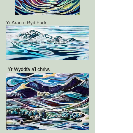
Yr Aran o Ryd Fudr
Yr Wyddfa a'i chriw
.