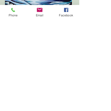
Phone
Email
Facebook
Mynydd Perfedd a Charnedd y Filiast
Y Gader o Lanfachreth