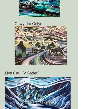
Chwyldro Celyn
Llyn Cau "y Gader"