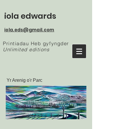
iola edwards
iola.eds@gmail.com
Printiadau Heb gyfyngder
Unlimited editions
Yr Arenig o'r Parc