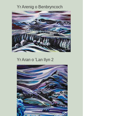
Yr Arenig o Benbryncoch
Yr Aran o 'Lan llyn 2