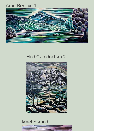
Aran Benllyn 1
Hud Carndochan 2
Moel Siabod